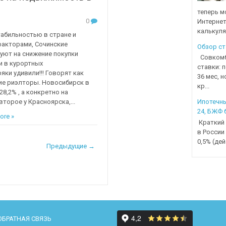
теперь м
0
Интернет
калькуля
табильностью в стране и
акторами, Сочинские
Обзор ст
уют на снижение покупки
Совкомба
 в курортных
ставки: 
яки удивили!!! Говорят как
36 мес, 
ие риэлторы. Новосибирск в
кр...
28,2% , а конкретно на
торое у Красноярска,...
Ипотечны
24, БЖФ 
ore »
Краткий 
в России
0,5% (дей
Предыдущие →
ОБРАТНАЯ СВЯЗЬ