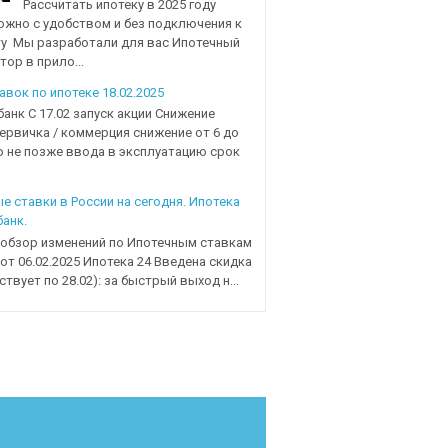
Рассчитать ипотеку в 2025 году
ожно с удобством и без подключения к
у Мы разработали для вас Ипотечный
тор в прило...
авок по ипотеке 18.02.2025
нк С 17.02 запуск акции Снижение
первичка / коммерция снижение от 6 до
но не позже ввода в эксплуатацию срок
е ставки в России на сегодня. Ипотека
банк.
обзор изменений по Ипотечным ставкам
 от 06.02.2025 Ипотека 24 Введена скидка
ствует по 28.02): за быстрый выход н...