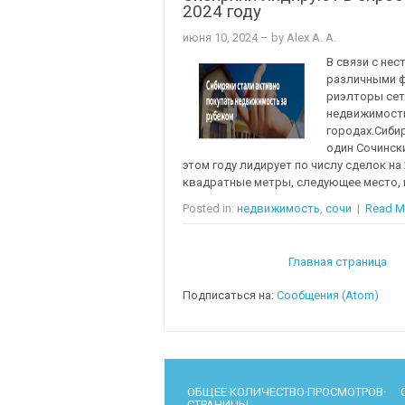
2024 году
июня 10, 2024
– by Alex A. A.
В связи с нес
различными ф
риэлторы сет
недвижимости
городах.Сибир
один Сочинск
этом году лидирует по числу сделок на 
квадратные метры, следующее место, в
Posted in:
недвижимость
,
сочи
|
Read M
Главная страница
Подписаться на:
Сообщения (Atom)
ОБЩЕЕ·КОЛИЧЕСТВО·ПРОСМОТРОВ·
СТРАНИЦЫ