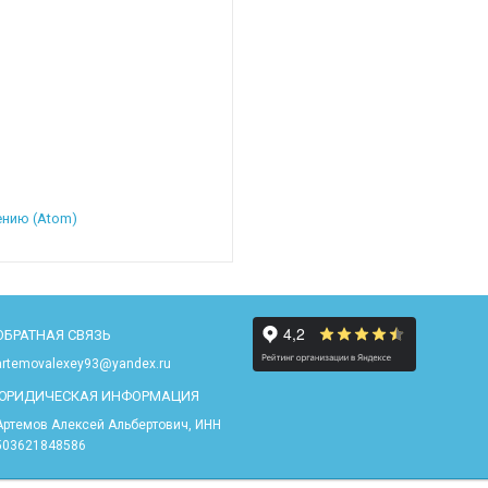
нию (Atom)
ОБРАТНАЯ СВЯЗЬ
artemovalexey93@yandex.ru
ЮРИДИЧЕСКАЯ ИНФОРМАЦИЯ
Артемов Алексей Альбертович, ИНН
503621848586