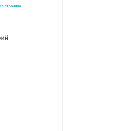
ая страница
рий