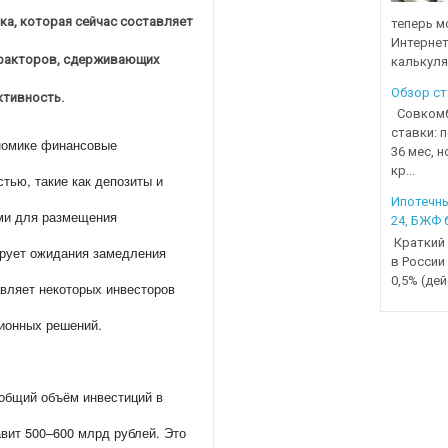
ка, которая сейчас составляет
теперь м
Интернет
 факторов, сдерживающих
калькуля
Обзор ст
ктивность.
Совкомба
ставки: 
ономике финансовые
36 мес, 
кр...
тью, такие как депозиты и
Ипотечны
ыми для размещения
24, БЖФ 
Краткий 
ирует ожидания замедления
в России
0,5% (дей
авляет некоторых инвесторов
ионных решений.
 общий объём инвестиций в
вит 500–600 млрд рублей. Это